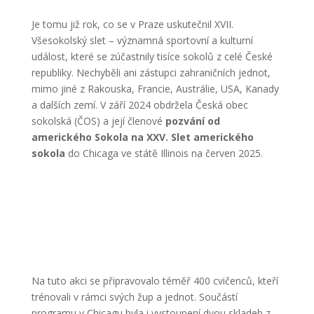
Je tomu již rok, co se v Praze uskutečnil XVII.
Všesokolský slet – významná sportovní a kulturní
událost, které se zúčastnily tisíce sokolů z celé České
republiky. Nechyběli ani zástupci zahraničních jednot,
mimo jiné z Rakouska, Francie, Austrálie, USA, Kanady
a dalších zemí. V září 2024 obdržela Česká obec
sokolská (ČOS) a její členové
pozvání od
amerického Sokola na XXV. Slet amerického
sokola
do Chicaga ve státě Illinois na červen 2025.
Na tuto akci se připravovalo téměř 400 cvičenců, kteří
trénovali v rámci svých žup a jednot. Součástí
programu v Chicagu byla i vystoupení dvou skladeb z