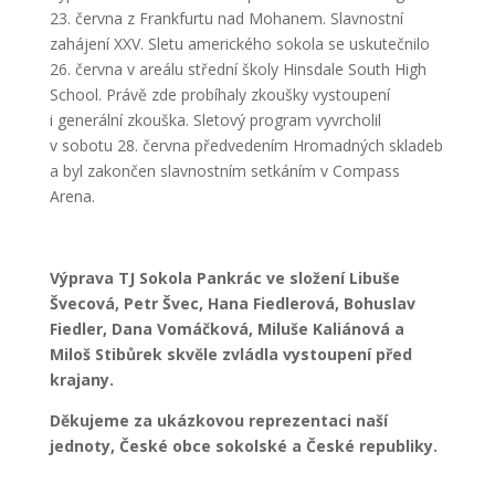
23. června z Frankfurtu nad Mohanem. Slavnostní
zahájení XXV. Sletu amerického sokola se uskutečnilo
26. června v areálu střední školy Hinsdale South High
School. Právě zde probíhaly zkoušky vystoupení
i generální zkouška. Sletový program vyvrcholil
v sobotu 28. června předvedením Hromadných skladeb
a byl zakončen slavnostním setkáním v Compass
Arena.
Výprava TJ Sokola Pankrác ve složení Libuše
Švecová, Petr Švec, Hana Fiedlerová, Bohuslav
Fiedler, Dana Vomáčková, Miluše Kaliánová a
Miloš Stibůrek skvěle zvládla vystoupení před
krajany.
Děkujeme za ukázkovou reprezentaci naší
jednoty, České obce sokolské a České republiky.