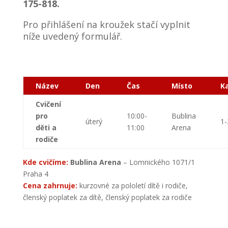
175-818.
Pro přihlášení na kroužek stačí vyplnit
níže uvedený formulář.
Název
Den
Čas
Místo
K
Cvičení
pro
10:00-
Bublina
úterý
1-
děti a
11:00
Arena
rodiče
Kde cvičíme:
Bublina Arena
– Lomnického 1071/1
Praha 4
Cena zahrnuje:
kurzovné za pololetí dítě i rodiče,
členský poplatek za dítě, členský poplatek za rodiče