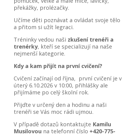
pomůcek, velké a malé míče, lavičky,
překážky, prolézačky.
Učíme děti poznávat a ovládat svoje tělo
a přitom si užít legraci.
Tréninky vedou naši
zkušení trenéři a
trenérky
, kteří se specializují na naše
nejmenší kategorie.
Kdy a kam přijít na první cvičení?
Cvičení začínají od října, první cvičení je v
úterý 6.10.2026 v 10:00, přihlášky ale
přijímáme po celý školní rok.
Přijďte v určený den a hodinu a naši
trenéři se Vás moc rádi ujmou.
V případě dotazů kontaktujte
Kamilu
Musilovou
na telefonní číslo
+420-775-